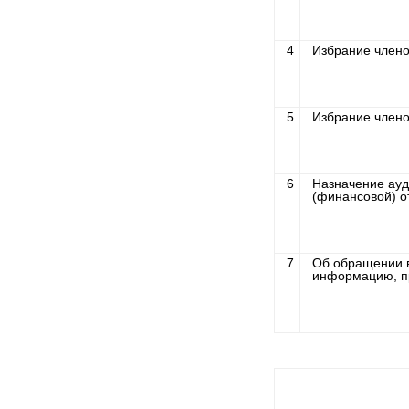
4
Избрание члено
5
Избрание члено
6
Назначение ауд
(финансовой) о
7
Об обращении в
информацию, пр