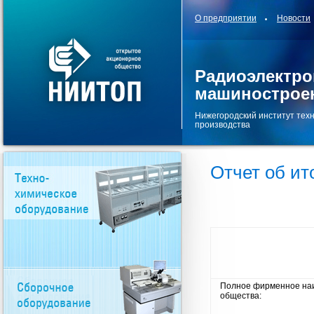
О предприятии
Новости
Радиоэлектро
машинострое
Нижегородский институт тех
производства
Отчет об ит
Полное фирменное на
общества: