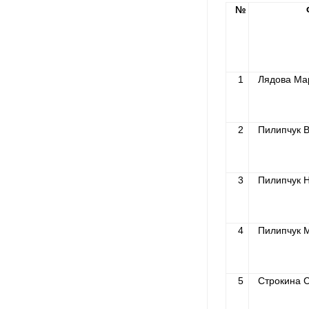
№
1
Лядова Ма
2
Пилипчук 
3
Пилипчук 
4
Пилипчук 
5
Строкина 