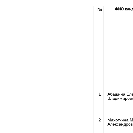
№
ФИО кан
1
Абашина Ел
Владимиров
2
Махоткина 
Александров