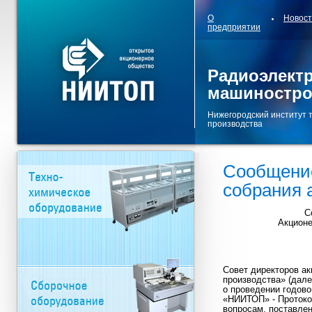
О
Новос
предприятии
Радиоэлект
машиностро
Нижегородский институт 
производства
Сообщение
собрания 
С
Акционе
Совет директоров ак
производства» (дале
о проведении годово
«НИИТОП» - Протокол
вопросам, поставле