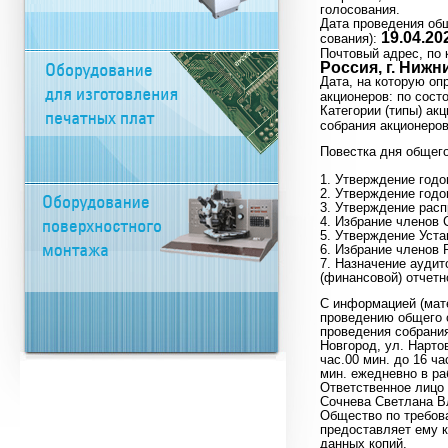
голосования.
Дата проведения общ
19.04.202
сования):
Почтовый адрес, по
Россия, г. Нижни
Дата, на которую о
акционеров: по сос
Категории (типы) ак
собрания акционеро
Повестка дня общего
1. Утверждение годо
2. Утверждение годо
3. Утверждение расп
4. Избрание членов 
5. Утверждение Уста
6. Избрание членов
7. Назначение аудит
(финансовой) отчетн
С информацией (мат
проведению общего с
проведения собрания
Новгород, ул. Нартов
час.00 мин. до 16 ча
мин. ежедневно в р
Ответственное лицо
Сочнева Светлана Вл
Общество по требов
предоставляет ему 
данных копий.