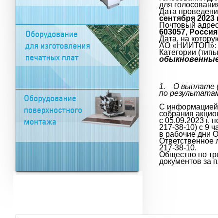
для голосовани
Дата проведени
сентября 2023 
Почтовый адрес
603057, Россия
Дата, на котор
АО «НИИТОП»
Категории (тип
обыкновенные
1.
О выплате 
по результатам
С информацией 
собрания акцио
с 05.09.2023 г. 
217-38-10) с 9 
в рабочие дни 
Ответственное 
217-38-10.
Общество по тр
документов за 