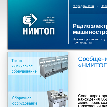
О предприятии
Нов
Радиоэлект
машиностр
Нижегородский институт
производства
Сообщени
«НИИТО
Совет директор
нахождения Об
акционеров, со
голосования дл