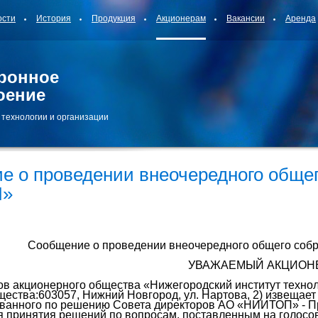
ости
История
Продукция
Акционерам
Вакансии
Аренда
ронное
оение
 технологии и организации
е о проведении внеочередного общег
П»
Сообщение о проведении внеочередного общего со
УВАЖАЕМЫЙ АКЦИОНЕ
ов акционерного общества «Нижегородский институт технол
щества:
603057, Нижний Новгород, ул. Нартова, 2) извещае
званного по решению Совета директоров АО «НИИТОП» - Про
я принятия решений по вопросам, поставленным на голос