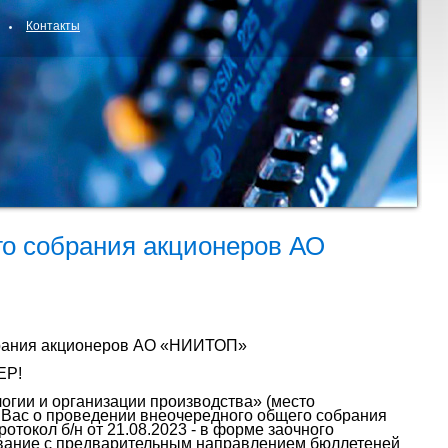
Контакты
о собрания акционеров АО
брания акционеров АО «НИИТОП»
Р!
огии и организации производства» (место
т Вас о проведении внеочередного общего собрания
токол б/н от 21.08.2023 - в форме заочного
ование с предварительным направлением бюллетеней