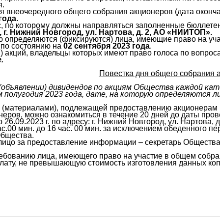
я.
я внеочередного общего собрания акционеров (дата оконч
года.
, по которому должны направляться заполненные бюллете
, г. Нижний Новгород, ул. Нартова, д. 2, АО «НИИТОП».
ую определяются (фиксируются) лица, имеющие право на у
:
по состоянию на
02 сентября 2023 года
.
ы) акций, владельцы которых имеют право голоса по вопро
.
Повестка дня общего собрания 
(объявлении) дивидендов по акциям Общества каждой кат
 полугодия 2023 года, дате, на которую определяются ли
(материалами), подлежащей предоставлению акционерам п
неров, можно ознакомиться в течение 20 дней до даты пров
по 26.09.2023 г. по адресу: г. Нижний Новгород, ул. Нартова, 
час.00 мин. до 16 час. 00 мин. за исключением обеденного пе
Общества.
лицо за предоставление информации – секретарь Общества 
ебованию лица, имеющего право на участие в общем собра
плату, не превышающую стоимость изготовления данных коп