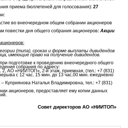
ания приема бюллетеней для голосования):
27
ни:
частие во внеочередном общем собрании акционеров
сам повестки дня общего собрания акционеров
: Акции
акционеров:
егории (типа), сроках и форме выплаты дивидендов
ца, имеющие право на получение дивидендов.
ри подготовке к проведению внеочередного общего
едения собрания по адресу:
д. 2, АО «НИИТОП», 2-й этаж, приемная, (тел.: +7 (831)
рерыва с 12 час. 15 мин. до 13 час.00 мин. ежедневно
– Куприянова Наталья Владимировна, тел.: +7 (831)
нии акционеров, предоставляет ему копии данных
ий.
Совет директоров АО «НИИТОП»