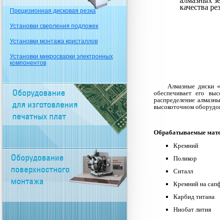
качества ре
Прецизионная дисковая резка
Установки сверления подложек
Установки монтажа кристаллов
Установки микросварки электронных
компонентов
Алмазные диски «НИИТ
обеспечивает его выс
распределение алмазны
высокоточном оборудов
Обрабатываемые мат
Кремний
Поликор
Ситалл
Кремний на сап
Карбид титана
Ниобат лития