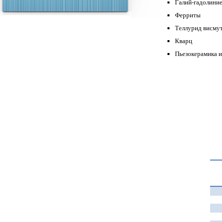
Галий-гадолиние
Ферриты
Теллурид висму
Кварц
Пьезокерамика и