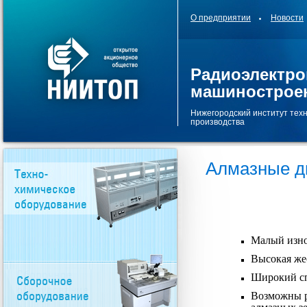
О предприятии
Новости
Радиоэлектро
машинострое
Нижегородский институт тех
производства
Алмазные д
Малый изно
Высокая же
Широкий сп
Возможны р
алмазных з