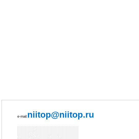
niitop@niitop.ru
e-mail: